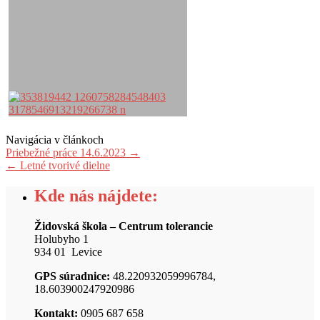
Navigácia v článkoch
Priebežné práce 14.6.2023
→
←
Letné tvorivé dielne
Kde nás nájdete:
Židovská škola – Centrum tolerancie
Holubyho 1
934 01 Levice
GPS súradnice:
48.220932059996784,
18.603900247920986
Kontakt:
0905 687 658