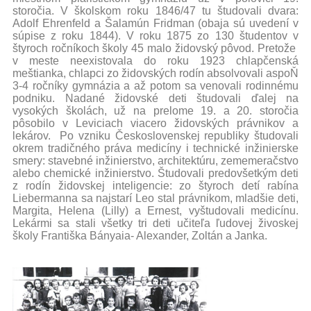
storočia. V školskom roku 1846/47 tu študovali dvara:
Adolf Ehrenfeld a Šalamún Fridman (obaja sú uvedení v
súpise z roku 1844). V roku 1875 zo 130 študentov v
štyroch ročníkoch školy 45 malo židovský pôvod. Pretože
v meste neexistovala do roku 1923 chlapčenská
meštianka, chlapci zo židovských rodín absolvovali aspoŇ
3-4 ročníky gymnázia a až potom sa venovali rodinnému
podniku. Nadané židovské deti študovali ďalej na
vysokých školách, už na prelome 19. a 20. storočia
pôsobilo v Leviciach viacero židovských právnikov a
lekárov. Po vzniku Československej republiky študovali
okrem tradičného práva medicíny i technické inžinierske
smery: stavebné inžinierstvo, architektúru, zememeračstvo
alebo chemické inžinierstvo. Študovali predovšetkým deti
z rodín židovskej inteligencie: zo štyroch detí rabína
Liebermanna sa najstarí Leo stal právnikom, mladšie deti,
Margita, Helena (Lilly) a Ernest, vyštudovali medicínu.
Lekármi sa stali všetky tri deti učiteľa ľudovej živoskej
školy Františka Bányaia- Alexander, Zoltán a Janka.