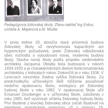
Pedagógovia židovskej školy. Zľava riaditeľ Ing Erdos,
učitelia A. Mayerová a Al. Muller.
V prvej tretine 20. storočia stará prízemná budova
židovskej školy už nevyhovovala kapacitným ani
hygienickým požiadavká, preto Židovská náboženská
obec rozhodla o vybudovaní novej, modernej budovy
školy. Stavba novej školy podľa projektu viedenského
architekta Jacquesa Oblatta bola budovaná v rokoch
1934-1935 a je charakteristickým dielom funkcionalistickej
architektúry z tridsiatych rokov. Dokončili je v roku 1936. V
Leviciach nevznikla žiadna vyššia židovská škola. Za
predchodkyňu učňovských škôl môžeme považovať
nedeľnú opakovaciu školu, existujúcu pri židovskej
ľudovej škole v roku 1882. V opakovacej škole učil
Emanuel Grunberger a v učňovskej škole, založenej v
roku 1885, tiež vyučovali učitelia židovskej ľudovej školy.
Prví študenti z levickej židovskej obce začali študovať na
miestnom piaristickom gymnáziu už v polovici 19.