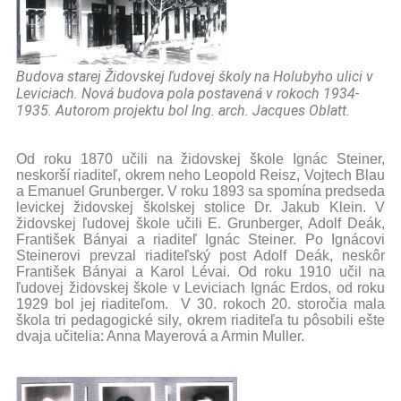
Budova starej Židovskej ľudovej školy na Holubyho ulici v
Leviciach. Nová budova pola postavená v rokoch 1934-
1935. Autorom projektu bol Ing. arch. Jacques Oblatt.
Od roku 1870 učili na židovskej škole Ignác Steiner,
neskorší riaditeľ, okrem neho Leopold Reisz, Vojtech Blau
a Emanuel Grunberger. V roku 1893 sa spomína predseda
levickej židovskej školskej stolice Dr. Jakub Klein. V
židovskej ľudovej škole učili E. Grunberger, Adolf Deák,
František Bányai a riaditeľ Ignác Steiner. Po Ignácovi
Steinerovi prevzal riaditeľský post Adolf Deák, neskôr
František Bányai a Karol Lévai. Od roku 1910 učil na
ľudovej židovskej škole v Leviciach Ignác Erdos, od roku
1929 bol jej riaditeľom. V 30. rokoch 20. storočia mala
škola tri pedagogické sily, okrem riaditeľa tu pôsobili ešte
dvaja učitelia: Anna Mayerová a Armin Muller.