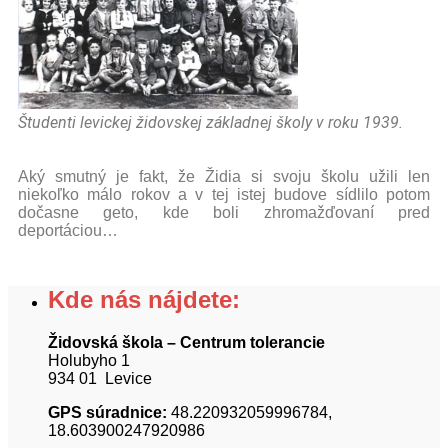
Študenti levickej židovskej základnej školy v roku 1939.
Aký smutný je fakt, že Židia si svoju školu užili len
niekoľko málo rokov a v tej istej budove sídlilo potom
dočasne geto, kde boli zhromažďovaní pred
deportáciou…
Kde nás nájdete:
Židovská škola – Centrum tolerancie
Holubyho 1
934 01 Levice
GPS súradnice:
48.220932059996784,
18.603900247920986